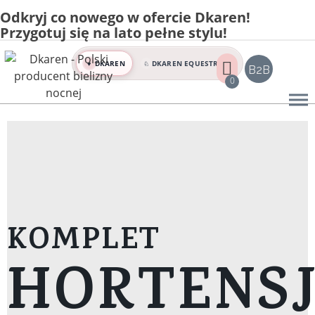
Odkryj co nowego w ofercie Dkaren!
Home
Przygotuj się na lato pełne stylu!
Sklep
Komplety bielizny damskiej
DKAREN
DKAREN EQUESTRIAN
♥
♘
B2B
KOMPLET HORTENSJA
0
KOMPLET
HORTENS