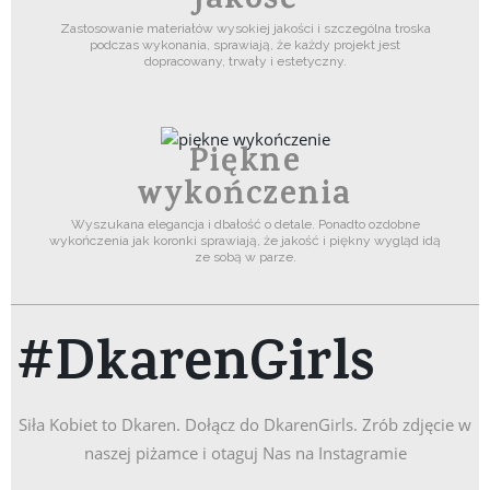
jakość
Zastosowanie materiałów wysokiej jakości i szczególna troska
podczas wykonania, sprawiają, że każdy projekt jest
dopracowany, trwały i estetyczny.
Piękne
wykończenia
Wyszukana elegancja i dbałość o detale. Ponadto ozdobne
wykończenia jak koronki sprawiają, że jakość i piękny wygląd idą
ze sobą w parze.
#DkarenGirls
Siła Kobiet to Dkaren. Dołącz do DkarenGirls. Zrób zdjęcie w
naszej piżamce i otaguj Nas na Instagramie