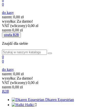
0
do kasy
razem:
0,00 zł
wysyłka:
Za darmo!
VAT (wliczony)
0,00 zł
razem
0,00 zł
strefa B
2
B
Znajdź dla siebie
0
0
do kasy
razem:
0,00 zł
wysyłka:
Za darmo!
VAT (wliczony)
0,00 zł
razem
0,00 zł
B2B
Dkaren Equestrian
Halki