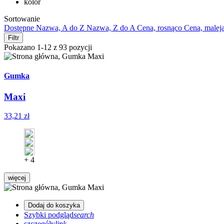
kolor
Sortowanie
Dostępne
Nazwa, A do Z
Nazwa, Z do A
Cena, rosnąco
Cena, malej
Filtr
Pokazano 1-12 z 93 pozycji
Gumka
Maxi
33,21 zł
+ 4
więcej
Dodaj do koszyka
Szybki podgląd
search
szczegóły
link