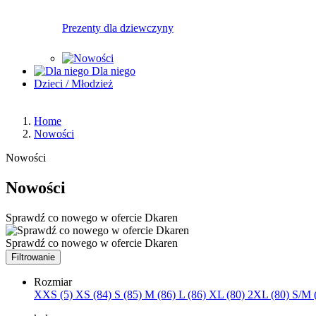
Prezenty dla dziewczyny
Dla niego
Dzieci / Młodzież
Home
Nowości
Nowości
Nowości
Sprawdź co nowego w ofercie Dkaren
Sprawdź co nowego w ofercie Dkaren
Filtrowanie
Rozmiar
XXS (5)
XS (84)
S (85)
M (86)
L (86)
XL (80)
2XL (80)
S/M 