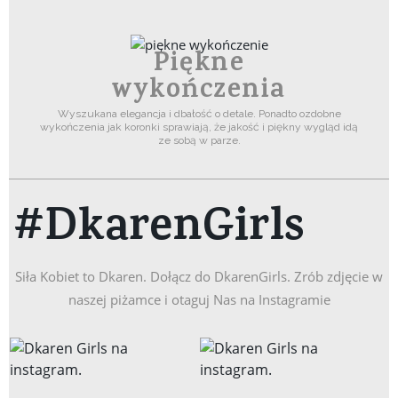
Piękne
wykończenia
Wyszukana elegancja i dbałość o detale. Ponadto ozdobne
wykończenia jak koronki sprawiają, że jakość i piękny wygląd idą
ze sobą w parze.
#DkarenGirls
Siła Kobiet to Dkaren. Dołącz do DkarenGirls. Zrób zdjęcie w
naszej piżamce i otaguj Nas na Instagramie