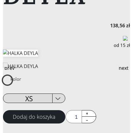
DEYLA
138,56 zł
od 15 zł
prev
next
SATYNA
kolor
ZIELONY
rozmiar
Dodaj do koszyka