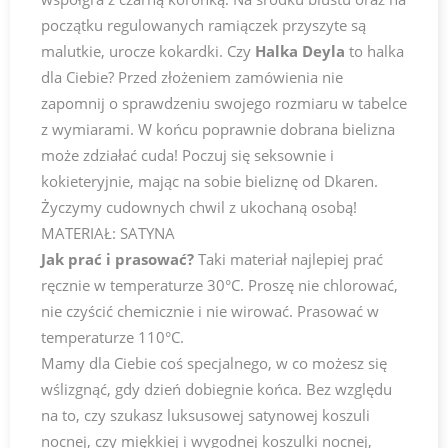
początku regulowanych ramiączek przyszyte są
malutkie, urocze kokardki. Czy
Halka Deyla
to halka
dla Ciebie? Przed złożeniem zamówienia nie
zapomnij o sprawdzeniu swojego rozmiaru w tabelce
z wymiarami. W końcu poprawnie dobrana bielizna
może zdziałać cuda! Poczuj się seksownie i
kokieteryjnie, mając na sobie bieliznę od Dkaren.
Życzymy cudownych chwil z ukochaną osobą!
MATERIAŁ: SATYNA
Jak prać i prasować?
Taki materiał najlepiej prać
ręcznie w temperaturze 30°C. Proszę nie chlorować,
nie czyścić chemicznie i nie wirować. Prasować w
temperaturze 110°C.
Mamy dla Ciebie coś specjalnego, w co możesz się
wślizgnąć, gdy dzień dobiegnie końca. Bez względu
na to, czy szukasz luksusowej satynowej koszuli
nocnej, czy miękkiej i wygodnej koszulki nocnej,