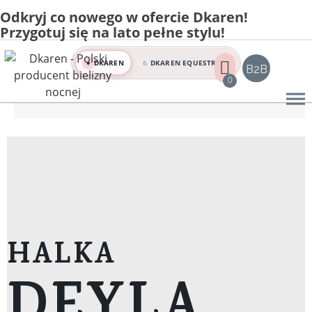
Odkryj co nowego w ofercie Dkaren!
Home
Przygotuj się na lato pełne stylu!
Sklep
Halki damskie
DKAREN
DKAREN EQUESTRIAN
♥
♘
B2B
Halki satynowe
0
HALKA DEYLA
HALKA