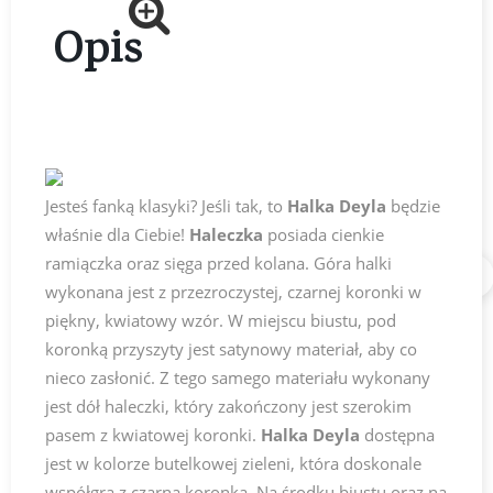
Opis
Jesteś fanką klasyki? Jeśli tak, to
Halka Deyla
będzie
właśnie dla Ciebie!
Haleczka
posiada cienkie
ramiączka oraz sięga przed kolana. Góra halki
udostępnij
wykonana jest z przezroczystej, czarnej koronki w
piękny, kwiatowy wzór. W miejscu biustu, pod
koronką przyszyty jest satynowy materiał, aby co
nieco zasłonić. Z tego samego materiału wykonany
jest dół haleczki, który zakończony jest szerokim
pasem z kwiatowej koronki.
Halka Deyla
dostępna
jest w kolorze butelkowej zieleni, która doskonale
współgra z czarną koronką. Na środku biustu oraz na