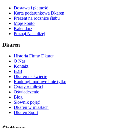
Dostawa i płatność
Karta podarunkowa Dkaren
Prezent na rocznice ślubu
Moje konto
Kalendarz
Poznaj Nas bliżej
Dkaren
Historia Firmy Dkaren
O Nas
Kontakt
B2B
Dkaren na świecie
Rankingi modowe i nie tylko
Cytaty o miłości
Oświadczenie
Blog
Słownik pojęć
Dkaren w miastach
Dkaren Sport