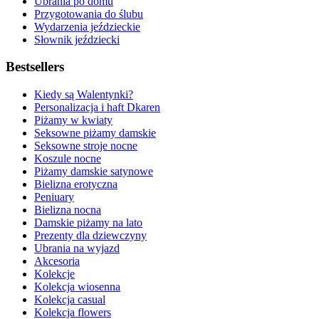
Ubrania po domu
Przygotowania do ślubu
Wydarzenia jeździeckie
Słownik jeździecki
Bestsellers
Kiedy są Walentynki?
Personalizacja i haft Dkaren
Piżamy w kwiaty
Seksowne piżamy damskie
Seksowne stroje nocne
Koszule nocne
Piżamy damskie satynowe
Bielizna erotyczna
Peniuary
Bielizna nocna
Damskie piżamy na lato
Prezenty dla dziewczyny
Ubrania na wyjazd
Akcesoria
Kolekcje
Kolekcja wiosenna
Kolekcja casual
Kolekcja flowers