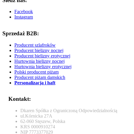
Śledź nas:
Facebook
Instagram
Sprzedaż B2B:
Producent szlafroków
Producent bielizny nocnej
Producent bielizny erotycznej
Hurtownia bielizny nocnej
Hurtownia bielizny erotycznej
Polski producent piżam
Producent piżam damskich
Personalizacja i haft
Kontakt:
Dkaren Spółka z Ograniczoną Odpowiedzialnością
ul.Kórnicka 27A
62-060 Stęszew, Polska
KRS 0000910274
NIP 7773377029