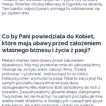
masaż. Również chodzę kilka razy w tygodniu na siłownię.
Tam bardzo odpoczywam, pomaga to odstresować się
po ciężkim dniu.
Co by Pani powiedziała do Kobiet,
które mają obawy przed założeniem
własnego biznesu i życia z pasji?
Miałam również takie obawy przed założeniem
działalności. Mój mąż przekonał mnie do założenia firmy.
Okazuje się, że było warto założyć firmę. Trzeba
próbować i ryzykować. Jeśli kochasz to co robisz
hobbystycznie i wychodzi ta pasja Tobie to zaryzykuj! Na
samym początku nasza firma nie była duża,
obsługiwaliśmy kilku klientów B2B i jeździliśmy do nich z
towarem. Zaopatrywaliśmy głównie sklepy starcjonarne.
Twój biznes też nie musi być na samym początku jak inne
wielkie marki. Wiadomo w dzisiejszych czasach jest spora
konkurencja, ale warto próbować i starać się spełniać