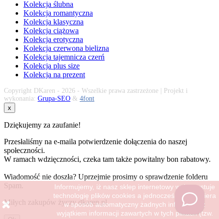
Kolekcja ślubna
Kolekcja romantyczna
Kolekcja klasyczna
Kolekcja ciążowa
Kolekcja erotyczna
Kolekcja czerwona bielizna
Kolekcja tajemnicza czerń
Kolekcja plus size
Kolekcja na prezent
Copyright DKaren - 2026 - Wszelkie prawa zastrzeżone | Projekt i
wykonania:
Grupa-SEO
&
4font
x
Dziękujemy za zaufanie!
Przesłaliśmy na e-maila potwierdzenie dołączenia do naszej
społeczności.
W ramach wdzięczności, czeka tam także powitalny bon rabatowy.
Wiadomość nie doszła? Uprzejmie prosimy o sprawdzenie folderu
Spam.
Informujemy, iż nasz sklep internetowy wykorzystuje
technologię plików cookies a jednocześnie nie zbiera
Miłych zakupów życzy dkaren.pl
w sposób automatyczny żadnych informacji, z
wyjątkiem informacji zawartych w tych plikach (tzw.