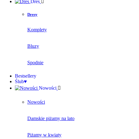
Dres
Dresy
Komplety
Bluzy
Spodnie
Bestsellery
Ślub♥
Nowości
Nowości
Damskie piżamy na lato
Piżamy w kwiaty