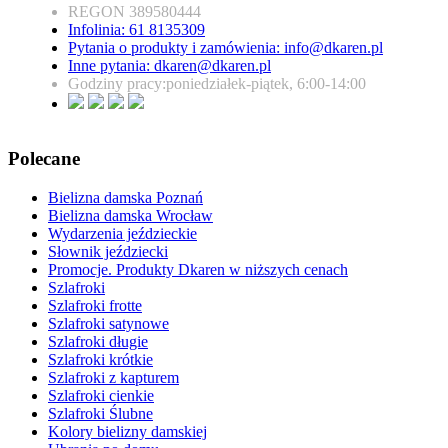
REGON 389580444
Infolinia: 61 8135309
Pytania o produkty i zamówienia:
info@dkaren.pl
Inne pytania:
dkaren@dkaren.pl
Godziny pracy:poniedziałek-piątek, 6:00-14:00
Polecane
Bielizna damska Poznań
Bielizna damska Wrocław
Wydarzenia jeździeckie
Słownik jeździecki
Promocje. Produkty Dkaren w niższych cenach
Szlafroki
Szlafroki frotte
Szlafroki satynowe
Szlafroki długie
Szlafroki krótkie
Szlafroki z kapturem
Szlafroki cienkie
Szlafroki Ślubne
Kolory bielizny damskiej