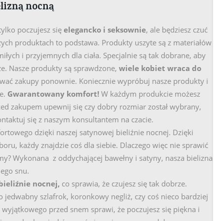
elizną nocną
tylko poczujesz się
elegancko i seksownie
, ale będziesz czuć
ych produktach to podstawa. Produkty uszyte są z materiałów
łych i przyjemnych dla ciała. Specjalnie są tak dobrane, aby
rze. Nasze produkty są sprawdzone,
wiele kobiet wraca do
ować zakupy ponownie. Koniecznie wypróbuj nasze produkty i
le.
Gwarantowany komfort!
W każdym produkcie możesz
zed zakupem upewnij się czy dobry rozmiar został wybrany,
ontaktuj się z naszym konsultantem na czacie.
rtowego dzięki naszej satynowej bieliźnie nocnej. Dzięki
oru, każdy znajdzie coś dla siebie. Dlaczego więc nie sprawić
y? Wykonana z oddychającej bawełny i satyny, nasza bielizna
nego snu.
bieliźnie nocnej,
co sprawia, że czujesz się tak dobrze.
 to jedwabny szlafrok, koronkowy negliż, czy coś nieco bardziej
 wyjątkowego przed snem sprawi, że poczujesz się piękna i