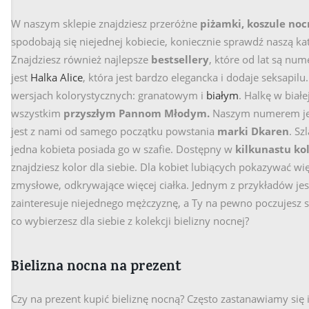
W naszym sklepie znajdziesz przeróżne
piżamki, koszule nocn
spodobają się niejednej kobiecie, koniecznie sprawdź naszą kat
Znajdziesz również najlepsze
bestsellery
, które od lat są nu
jest
Halka Alice
, która jest bardzo elegancka i dodaje seksapi
wersjach kolorystycznych: granatowym i
białym
. Halkę w biał
wszystkim
przyszłym Pannom Młodym.
Naszym numerem je
jest z nami od samego początku powstania
marki Dkaren
. Sz
jedna kobieta posiada go w szafie. Dostępny w
kilkunastu ko
znajdziesz kolor dla siebie. Dla kobiet lubiących pokazywać 
zmysłowe, odkrywające więcej ciałka. Jednym z przykładów je
zainteresuje niejednego mężczyznę, a Ty na pewno poczujesz s
co wybierzesz dla siebie z kolekcji bielizny nocnej?
Bielizna nocna na prezent
Czy na prezent kupić bieliznę nocną? Często zastanawiamy się 