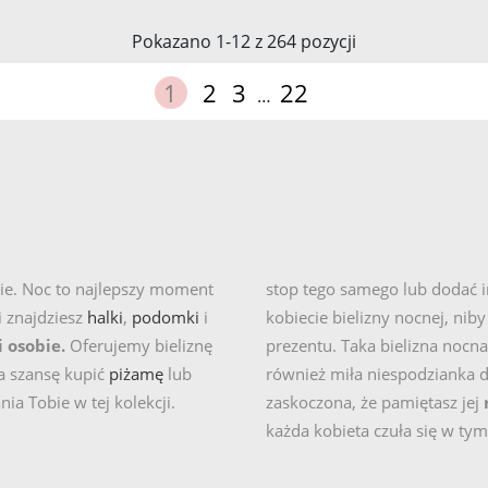
więcej
więcej
Pokazano 1-12 z 264 pozycji
2 zł
147,72 zł
1
2
3
22
…
+
więcej
więcej
11
bie. Noc to najlepszy moment
stop tego samego lub dodać
i znajdziesz
halki
,
podomki
i
kobiecie bielizny nocnej, nib
i osobie.
Oferujemy bieliznę
prezentu. Taka bielizna nocn
a szansę kupić
piżamę
lub
również miła niespodzianka d
a Tobie w tej kolekcji.
zaskoczona, że pamiętasz jej
każda kobieta czuła się w tym