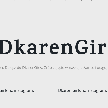
DkarenGir
en. Dołącz do DkarenGirls. Zrób zdjęcie w naszej piżamce i otagu