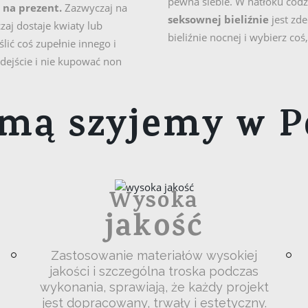
pewna siebie. W natłoku cod
 na prezent.
Zazwyczaj na
seksownej bieliźnie
jest zd
aj dostaje kwiaty lub
bieliźnie nocnej i wybierz coś
lić coś zupełnie innego i
dejście i nie kupować non
mą szyjemy w P
Wysoka
jakość
Zastosowanie materiałów wysokiej
jakości i szczególna troska podczas
wykonania, sprawiają, że każdy projekt
jest dopracowany, trwały i estetyczny.