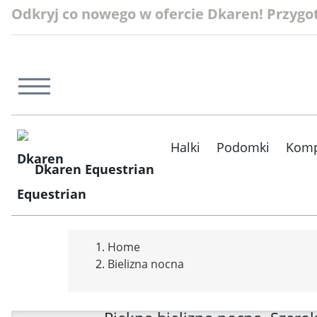
Odkryj co nowego w ofercie Dkaren! Przygotu
Halki
Podomki
Komp
Dkaren Equestrian
Home
Bielizna nocna
Bielizna nocn