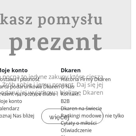
kasz pomysłu
 prezent
oje konto
Dkaren
a nocna to jedyne zakupy które cieszą
ostawa i płatność
Historia Firmy Dkaren
 Zrób sobie i jemu prezent. Daj się jej
arta podarunkowa Dkaren
O Nas
podaruj jej wyjątkową bieliznę Dkaren
rezent na rocznice ślubu
Kontakt
oje konto
B2B
alendarz
Dkaren na świecie
oznaj Nas bliżej
Rankingi modowe i nie tylko
więcej
Cytaty o miłości
Oświadczenie