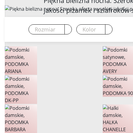
Piękna bielizna nocna. Szerok
jakości piżamek i szlafrokó
bielizna nocna. Satynowe piż
wysyłka 24h.
Rozmiar
Kolor
Dodaj
Dodaj
do
do
koszyka
koszyka
Dodaj
Dodaj
do
do
147,72 zł
164,9
koszyka
koszyka
Dodaj
Dodaj
więcej
więce
do
do
88,56
koszyka
koszyka