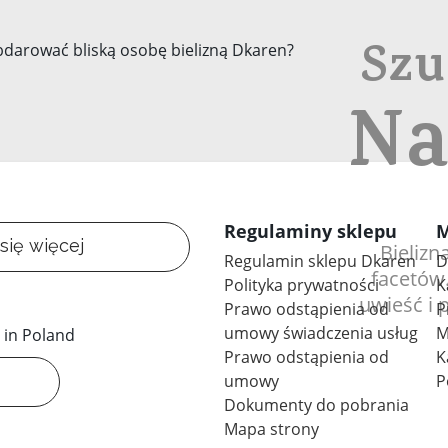
Szu
Na
Regulaminy sklepu
M
się więcej
Bielizn
Regulamin sklepu Dkaren
D
facetów.
Polityka prywatności
K
uwieść i 
Prawo odstąpienia od
P
umowy świadczenia usług
M
Prawo odstąpienia od
K
umowy
P
Dokumenty do pobrania
Mapa strony