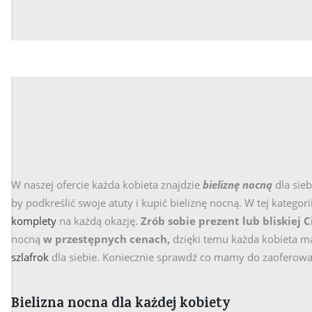
+
309,52 zł
15
147,72 zł
129,9
więcej
+
+
więcej
10
10
W naszej ofercie każda kobieta znajdzie
bieliznę nocną
dla sie
by podkreślić swoje atuty i kupić bieliznę nocną. W tej kategori
komplety
na każdą okazję.
Zrób sobie prezent lub bliskiej C
nocną
w przestępnych cenach,
dzięki temu każda kobieta m
szlafrok
dla siebie. Koniecznie sprawdź co mamy do zaoferowani
Bielizna nocna dla każdej kobiety