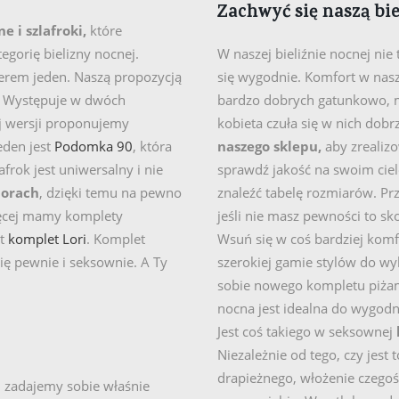
Zachwyć się naszą bi
e i szlafroki,
które
egorię bielizny nocnej.
W naszej bieliźnie nocnej nie 
merem jeden. Naszą propozycją
się wygodnie. Komfort w nasz
lu. Występuje w dwóch
bardzo dobrych gatunkowo, mi
ej wersji proponujemy
kobieta czuła się w nich dob
den jest
Podomka 90
, która
naszego sklepu,
aby zrealiz
lafrok jest uniwersalny i nie
sprawdź jakość na swoim cie
lorach
, dzięki temu na pewno
znaleźć tabelę rozmiarów. Pr
więcej mamy komplety
jeśli nie masz pewności to sk
st
komplet Lori
. Komplet
Wsuń się w coś bardziej komfo
ię pewnie i seksownie. A Ty
szerokiej gamie stylów do wyb
sobie nowego kompletu piżam
nocna jest idealna do wygod
Jest coś takiego w seksownej
Niezależnie od tego, czy jest
drapieżnego, włożenie czegoś
i zadajemy sobie właśnie