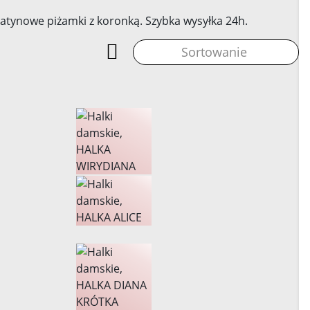
Sortowanie
Dodaj
do
koszyka
Dodaj
do
160,03 zł
koszyka
Dodaj
więcej
do
141,52 zł
koszyka