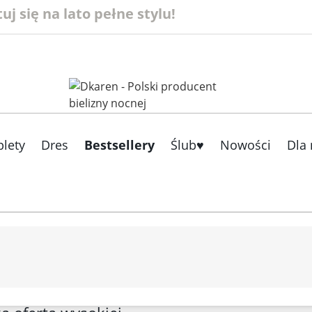
j się na lato pełne stylu!
lety
Dres
Bestsellery
Ślub♥
Nowości
Dla 
a