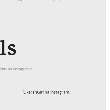
ls
j Nas na Instagramie