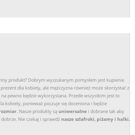
więcej
127,53 zł
+
więcej
10
 inny produkt? Dobrym wyszukanym pomysłem jest kupienie
y prezent dla kobiety, ale mężczyzna również może skorzystać z
a na pewno będzie wykorzystana. Przede wszystkim jest to
la kobiety, ponieważ poczuje się doceniona i będzie
rozmiar
. Nasze produkty są
uniwersalne
i dobrane tak aby
 dobrze. Nie czekaj i sprawdź
nasze szlafroki, piżamy i halki.