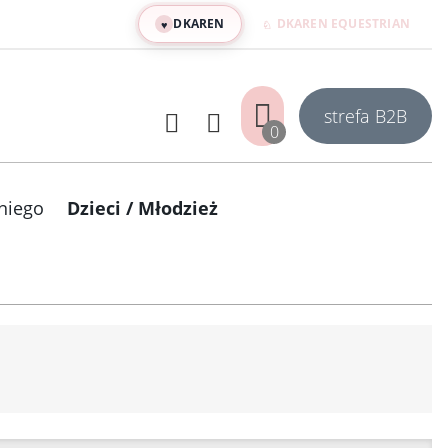
DKAREN
DKAREN EQUESTRIAN
♥
♘
strefa B
2
B
0
niego
Dzieci / Młodzież